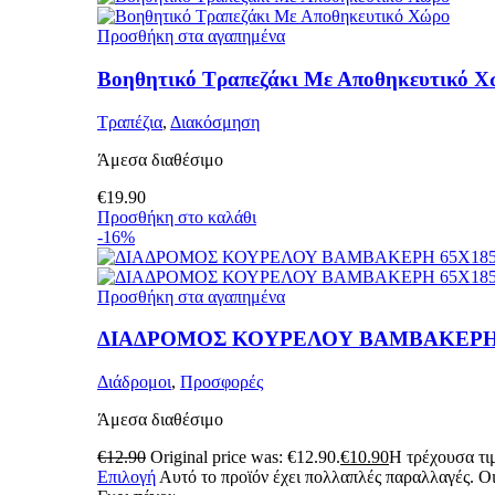
Προσθήκη στα αγαπημένα
Βοηθητικό Τραπεζάκι Με Αποθηκευτικό Χ
Τραπέζια
,
Διακόσμηση
Άμεσα διαθέσιμο
€
19.90
Προσθήκη στο καλάθι
-16%
Προσθήκη στα αγαπημένα
ΔΙΑΔΡΟΜΟΣ ΚΟΥΡΕΛΟΥ ΒΑΜΒΑΚΕΡΗ 
Διάδρομοι
,
Προσφορές
Άμεσα διαθέσιμο
€
12.90
Original price was: €12.90.
€
10.90
Η τρέχουσα τιμ
Επιλογή
Αυτό το προϊόν έχει πολλαπλές παραλλαγές. Οι