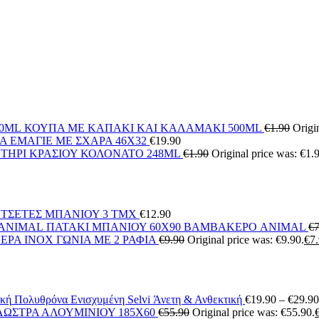
ΚΟΥΠΑ ΜΕ ΚΑΠΑΚΙ ΚΑΙ ΚΑΛΑΜΑΚΙ 500ML
€
1.90
Origi
Α ΕΜΑΓΙΕ ΜΕ ΣΧΑΡΑ 46Χ32
€
19.90
ΤΗΡΙ ΚΡΑΣΙΟΥ ΚΟΛΟΝΑΤΟ 248ML
€
1.90
Original price was: €1.
ΕΤΣΕΤΕΣ ΜΠΑΝΙΟΥ 3 ΤΜΧ
€
12.90
ΠΑΤΑΚΙ ΜΠΑΝΙΟΥ 60X90 ΒΑΜΒΑΚΕΡΟ ANIMAL
€
7
ΕΡΑ ΙΝΟΧ ΓΩΝΙΑ ΜΕ 2 ΡΑΦΙΑ
€
9.90
Original price was: €9.90.
€
7
Πολυθρόνα Ενισχυμένη Selvi Άνετη & Ανθεκτική
€
19.90
–
€
29.90
ΩΣΤΡΑ ΑΛΟΥΜΙΝΙΟΥ 185X60
€
55.90
Original price was: €55.90.