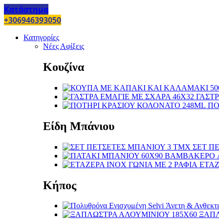
Κατάστημα
+306946393050
Κατηγορίες
Νέες Αφίξεις
Κουζίνα
ΓΑΣΤΡ
ΠΟ
Είδη Μπάνιου
ΣΕΤ Π
ΕΤΑΖ
Κήπος
ΞΑΠΛ