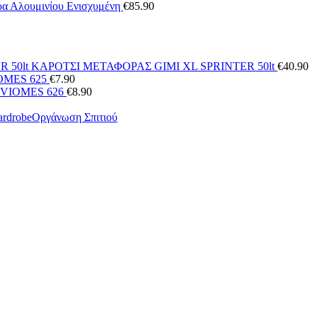
α Αλουμινίου Ενισχυμένη
€
85.90
ΚΑΡΟΤΣΙ ΜΕΤΑΦΟΡΑΣ GIMI XL SPRINTER 50lt
€
40.90
OMES 625
€
7.90
 VIOMES 626
€
8.90
Οργάνωση Σπιτιού