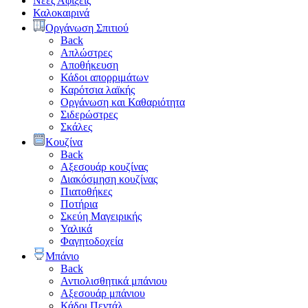
Νέες Αφίξεις
Καλοκαιρινά
Οργάνωση Σπιτιού
Back
Απλώστρες
Αποθήκευση
Κάδοι απορριμάτων
Καρότσια λαϊκής
Οργάνωση και Καθαριότητα
Σιδερώστρες
Σκάλες
Κουζίνα
Back
Αξεσουάρ κουζίνας
Διακόσμηση κουζίνας
Πιατοθήκες
Ποτήρια
Σκεύη Μαγειρικής
Υαλικά
Φαγητοδοχεία
Μπάνιο
Back
Αντιολισθητικά μπάνιου
Αξεσουάρ μπάνιου
Κάδοι Πεντάλ