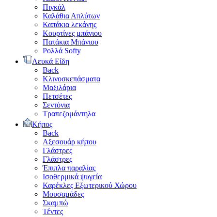
Πιγκάλ
Καλάθια Απλύτων
Καπάκια λεκάνης
Κουρτίνες μπάνιου
Πατάκια Μπάνιου
Ρολλά Softy
Λευκά Είδη
Back
Κλινοσκεπάσματα
Μαξιλάρια
Πετσέτες
Σεντόνια
Τραπεζομάντηλα
Κήπος
Back
Αξεσουάρ κήπου
Γλάστρες
Γλάστρες
Έπιπλα παραλίας
Ισοθερμικά ψυγεία
Καρέκλες Εξωτερικού Χώρου
Μουσαμάδες
Σκαμπώ
Τέντες