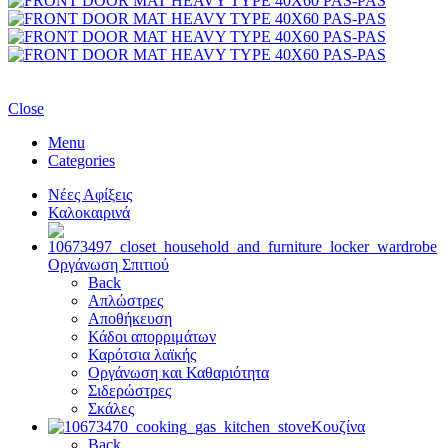
Close
Menu
Categories
Νέες Αφίξεις
Καλοκαιρινά
Οργάνωση Σπιτιού
Back
Απλώστρες
Αποθήκευση
Κάδοι απορριμάτων
Καρότσια λαϊκής
Οργάνωση και Καθαριότητα
Σιδερώστρες
Σκάλες
Κουζίνα
Back