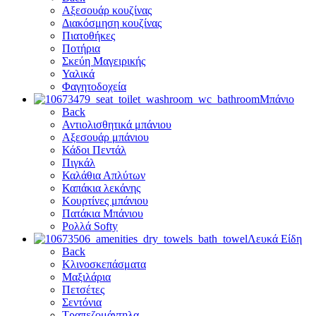
Αξεσουάρ κουζίνας
Διακόσμηση κουζίνας
Πιατοθήκες
Ποτήρια
Σκεύη Μαγειρικής
Υαλικά
Φαγητοδοχεία
Μπάνιο
Back
Αντιολισθητικά μπάνιου
Αξεσουάρ μπάνιου
Κάδοι Πεντάλ
Πιγκάλ
Καλάθια Απλύτων
Καπάκια λεκάνης
Κουρτίνες μπάνιου
Πατάκια Μπάνιου
Ρολλά Softy
Λευκά Είδη
Back
Κλινοσκεπάσματα
Μαξιλάρια
Πετσέτες
Σεντόνια
Τραπεζομάντηλα