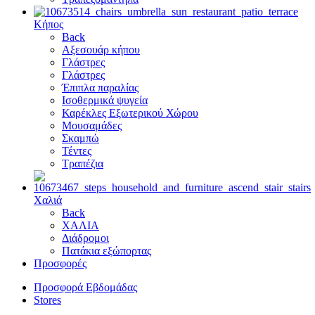
Κήπος
Back
Αξεσουάρ κήπου
Γλάστρες
Γλάστρες
Έπιπλα παραλίας
Ισοθερμικά ψυγεία
Καρέκλες Εξωτερικού Χώρου
Μουσαμάδες
Σκαμπώ
Τέντες
Τραπέζια
Χαλιά
Back
ΧΑΛΙΑ
Διάδρομοι
Πατάκια εξώπορτας
Προσφορές
Προσφορά Εβδομάδας
Stores