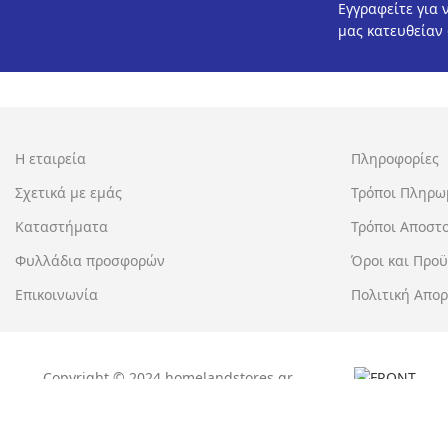
Εγγραφείτε για 
μας κατευθείαν
€
Η εταιρεία
Πληροφορίες
Σχετικά με εμάς
Τρόποι Πληρω
Καταστήματα
Τρόποι Αποστ
Φυλλάδια προσφορών
Όροι και Προ
Επικοινωνία
Πολιτική Απο
€
5.50
€
7.90
Copyright © 2024 homelandstores.gr