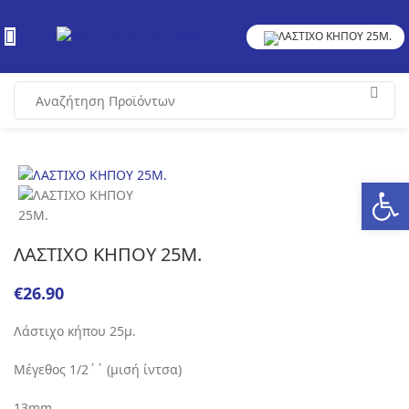
Ανοίξτε
ΛΑΣΤΙΧΟ ΚΗΠΟΥ 25Μ.
€
Λάστιχο κήπου 25μ.
Μέγεθος 1/2΄΄ (μισή ίντσα)
13mm