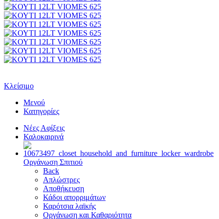
Κλείσιμο
Μενού
Κατηγορίες
Νέες Αφίξεις
Καλοκαιρινά
Οργάνωση Σπιτιού
Back
Απλώστρες
Αποθήκευση
Κάδοι απορριμάτων
Καρότσια λαϊκής
Οργάνωση και Καθαριότητα