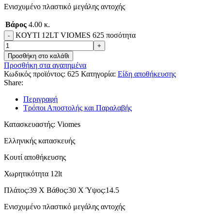
Ενισχυμένο πλαστικό μεγάλης αντοχής
Βάρος
4.00 κ.
KΟΥΤΙ 12LT VIOMES 625 ποσότητα
Προσθήκη στο καλάθι
Προσθήκη στα αγαπημένα
Κωδικός προϊόντος:
625
Κατηγορία:
Είδη αποθήκευσης
Share:
Περιγραφή
Τρόποι Αποστολής και Παραλαβής
Κατασκευαστής: Viomes
Ελληνικής κατασκευής
Kουτί αποθήκευσης
Χωρητικότητα 12lt
Πλάτος:39 Χ Βάθος:30 Χ Ύψος:14.5
Ενισχυμένο πλαστικό μεγάλης αντοχής