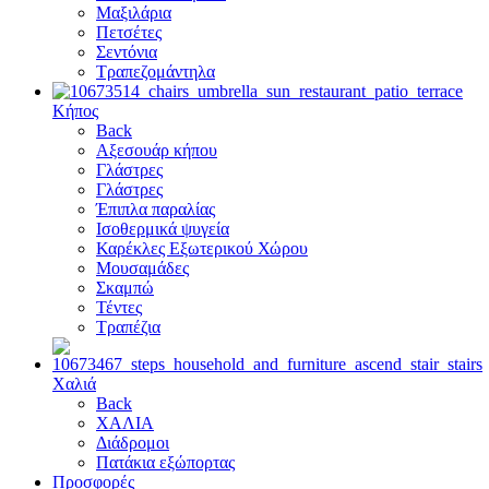
Μαξιλάρια
Πετσέτες
Σεντόνια
Τραπεζομάντηλα
Κήπος
Back
Αξεσουάρ κήπου
Γλάστρες
Γλάστρες
Έπιπλα παραλίας
Ισοθερμικά ψυγεία
Καρέκλες Εξωτερικού Χώρου
Μουσαμάδες
Σκαμπώ
Τέντες
Τραπέζια
Χαλιά
Back
ΧΑΛΙΑ
Διάδρομοι
Πατάκια εξώπορτας
Προσφορές