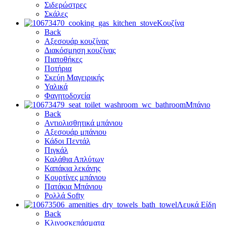
Σιδερώστρες
Σκάλες
Κουζίνα
Back
Αξεσουάρ κουζίνας
Διακόσμηση κουζίνας
Πιατοθήκες
Ποτήρια
Σκεύη Μαγειρικής
Υαλικά
Φαγητοδοχεία
Μπάνιο
Back
Αντιολισθητικά μπάνιου
Αξεσουάρ μπάνιου
Κάδοι Πεντάλ
Πιγκάλ
Καλάθια Απλύτων
Καπάκια λεκάνης
Κουρτίνες μπάνιου
Πατάκια Μπάνιου
Ρολλά Softy
Λευκά Είδη
Back
Κλινοσκεπάσματα