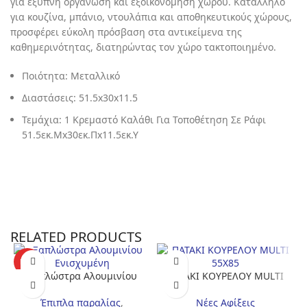
για έξυπνη οργάνωση και εξοικονόμηση χώρου. Κατάλληλο
για κουζίνα, μπάνιο, ντουλάπια και αποθηκευτικούς χώρους,
προσφέρει εύκολη πρόσβαση στα αντικείμενα της
καθημερινότητας, διατηρώντας τον χώρο τακτοποιημένο.
Ποιότητα: Μεταλλικό
Διαστάσεις: 51.5x30x11.5
Τεμάχια: 1 Κρεμαστό Καλάθι Για Τοποθέτηση Σε Ράφι
51.5εκ.Μx30εκ.Πx11.5εκ.Υ
RELATED PRODUCTS
HOT
Ξαπλώστρα Αλουμινίου
ΠΑΤΑΚΙ ΚΟΥΡΕΛΟΥ MULTI
Ενισχυμένη
55Χ85
Έπιπλα παραλίας
,
Νέες Αφίξεις