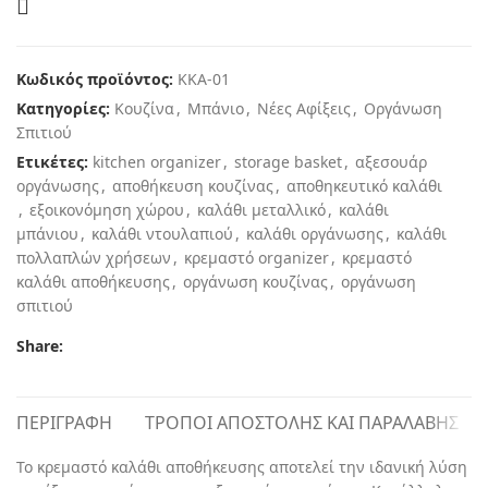
Κωδικός προϊόντος:
KKA-01
Κατηγορίες:
Κουζίνα
,
Μπάνιο
,
Νέες Αφίξεις
,
Οργάνωση
Σπιτιού
Ετικέτες:
kitchen organizer
,
storage basket
,
αξεσουάρ
οργάνωσης
,
αποθήκευση κουζίνας
,
αποθηκευτικό καλάθι
,
εξοικονόμηση χώρου
,
καλάθι μεταλλικό
,
καλάθι
μπάνιου
,
καλάθι ντουλαπιού
,
καλάθι οργάνωσης
,
καλάθι
πολλαπλών χρήσεων
,
κρεμαστό organizer
,
κρεμαστό
καλάθι αποθήκευσης
,
οργάνωση κουζίνας
,
οργάνωση
σπιτιού
Share:
ΠΕΡΙΓΡΑΦΉ
ΤΡΌΠΟΙ ΑΠΟΣΤΟΛΉΣ ΚΑΙ ΠΑΡΑΛΑΒΉΣ
Το κρεμαστό καλάθι αποθήκευσης αποτελεί την ιδανική λύση