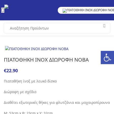
Ανοίξτε
ΠΙΑΤΟΘΗΚΗ ΙΝΟX ΔΙΩΡΟΦΗ ΝΟΒΑ
€
Πιατοθήκη ίνοξ με λευκό δίσκο
Διώροφη με σχέδιο
Διαθέτει εξωτερικές θήκες για φλυτζάνια και μαχαιροπίρουνα
Μ: 53cm x Β: 23cm x Υ: 32cm