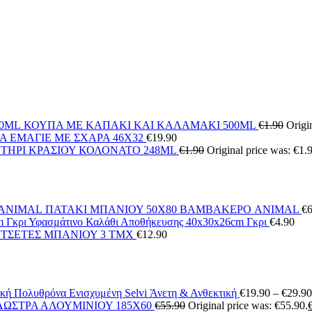
ΚΟΥΠΑ ΜΕ ΚΑΠΑΚΙ ΚΑΙ ΚΑΛΑΜΑΚΙ 500ML
€
1.90
Origi
Α ΕΜΑΓΙΕ ΜΕ ΣΧΑΡΑ 46Χ32
€
19.90
ΤΗΡΙ ΚΡΑΣΙΟΥ ΚΟΛΟΝΑΤΟ 248ML
€
1.90
Original price was: €1.
ΠΑΤΑΚΙ ΜΠΑΝΙΟΥ 50X80 ΒΑΜΒΑΚΕΡΟ ANIMAL
€
6
Υφασμάτινο Καλάθι Αποθήκευσης 40x30x26cm Γκρι
€
4.90
ΕΤΣΕΤΕΣ ΜΠΑΝΙΟΥ 3 ΤΜΧ
€
12.90
Πολυθρόνα Ενισχυμένη Selvi Άνετη & Ανθεκτική
€
19.90
–
€
29.90
ΩΣΤΡΑ ΑΛΟΥΜΙΝΙΟΥ 185X60
€
55.90
Original price was: €55.90.