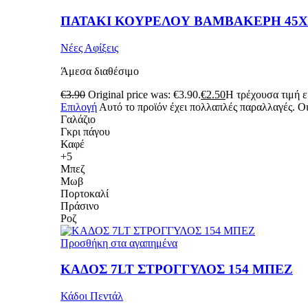
ΠΑΤΑΚΙ ΚΟΥΡΕΛΟΥ ΒΑΜΒΑΚΕΡΗ 45Χ
Νέες Αφίξεις
Άμεσα διαθέσιμο
€
3.90
Original price was: €3.90.
€
2.50
Η τρέχουσα τιμή εί
Επιλογή
Αυτό το προϊόν έχει πολλαπλές παραλλαγές. Οι
Γαλάζιο
Γκρι πάγου
Καφέ
+5
Μπεζ
Μωβ
Πορτοκαλί
Πράσινο
Ροζ
Προσθήκη στα αγαπημένα
ΚΑΔΟΣ 7LT ΣΤΡΟΓΓΥΛΟΣ 154 ΜΠΕΖ
Κάδοι Πεντάλ