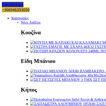
Κατάστημα
+306946393050
Κατηγορίες
Νέες Αφίξεις
Κουζίνα
ΓΑΣΤΡ
ΠΟ
Είδη Μπάνιου
ΣΕΤ Π
Κήπος
ΞΑΠΛ