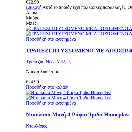
€
22.90
Επιλογή
Αυτό το προϊόν έχει πολλαπλές παραλλαγές. Οι
Λευκό
Μαύρο
Μπεζ
Προσθήκη στα αγαπημένα
ΤΡΑΠΕΖΙ ΠΤΥΣΣΟΜΕΝΟ ΜΕ ΑΠΟΣΠΩ
Τραπέζια
,
Νέες Αφίξεις
Άμεσα διαθέσιμο
€
24.90
Προσθήκη στο καλάθι
Προσθήκη στα αγαπημένα
Ντουλάπα Μονή 4 Ράφια Ίριδα Homeplast
Ντουλάπες