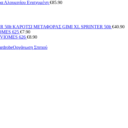
α Αλουμινίου Ενισχυμένη
€
85.90
ΚΑΡΟΤΣΙ ΜΕΤΑΦΟΡΑΣ GIMI XL SPRINTER 50lt
€
40.90
OMES 625
€
7.90
 VIOMES 626
€
8.90
Οργάνωση Σπιτιού