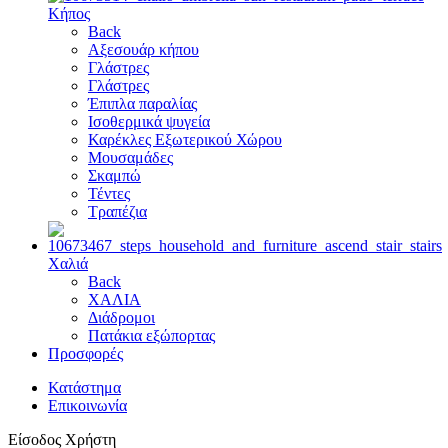
Κήπος
Back
Αξεσουάρ κήπου
Γλάστρες
Γλάστρες
Έπιπλα παραλίας
Ισοθερμικά ψυγεία
Καρέκλες Εξωτερικού Χώρου
Μουσαμάδες
Σκαμπώ
Τέντες
Τραπέζια
Χαλιά
Back
ΧΑΛΙΑ
Διάδρομοι
Πατάκια εξώπορτας
Προσφορές
Κατάστημα
Επικοινωνία
Είσοδος Χρήστη