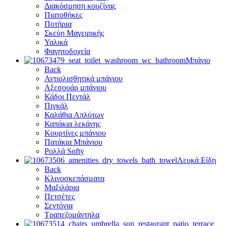
Διακόσμηση κουζίνας
Πιατοθήκες
Ποτήρια
Σκεύη Μαγειρικής
Υαλικά
Φαγητοδοχεία
Μπάνιο
Back
Αντιολισθητικά μπάνιου
Αξεσουάρ μπάνιου
Κάδοι Πεντάλ
Πιγκάλ
Καλάθια Απλύτων
Καπάκια λεκάνης
Κουρτίνες μπάνιου
Πατάκια Μπάνιου
Ρολλά Softy
Λευκά Είδη
Back
Κλινοσκεπάσματα
Μαξιλάρια
Πετσέτες
Σεντόνια
Τραπεζομάντηλα