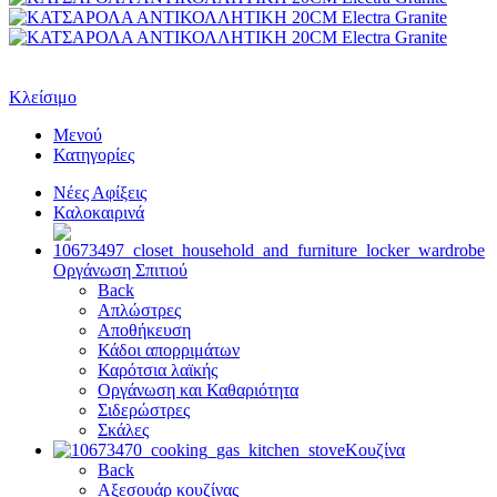
Κλείσιμο
Μενού
Κατηγορίες
Νέες Αφίξεις
Καλοκαιρινά
Οργάνωση Σπιτιού
Back
Απλώστρες
Αποθήκευση
Κάδοι απορριμάτων
Καρότσια λαϊκής
Οργάνωση και Καθαριότητα
Σιδερώστρες
Σκάλες
Κουζίνα
Back
Αξεσουάρ κουζίνας