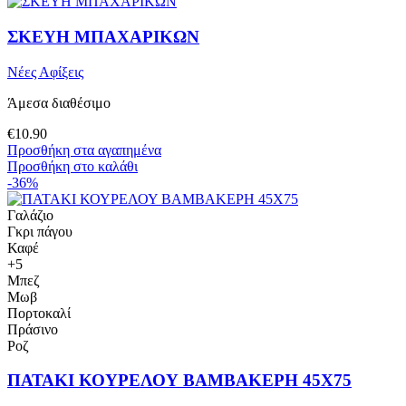
ΣΚΕΥΗ ΜΠΑΧΑΡΙΚΩΝ
Νέες Αφίξεις
Άμεσα διαθέσιμο
€
10.90
Προσθήκη στα αγαπημένα
Προσθήκη στο καλάθι
-36%
Γαλάζιο
Γκρι πάγου
Καφέ
+5
Μπεζ
Μωβ
Πορτοκαλί
Πράσινο
Ροζ
ΠΑΤΑΚΙ ΚΟΥΡΕΛΟΥ ΒΑΜΒΑΚΕΡΗ 45Χ75