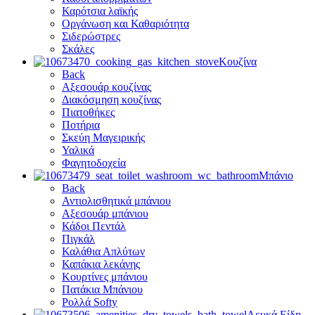
Καρότσια λαϊκής
Οργάνωση και Καθαριότητα
Σιδερώστρες
Σκάλες
Κουζίνα
Back
Αξεσουάρ κουζίνας
Διακόσμηση κουζίνας
Πιατοθήκες
Ποτήρια
Σκεύη Μαγειρικής
Υαλικά
Φαγητοδοχεία
Μπάνιο
Back
Αντιολισθητικά μπάνιου
Αξεσουάρ μπάνιου
Κάδοι Πεντάλ
Πιγκάλ
Καλάθια Απλύτων
Καπάκια λεκάνης
Κουρτίνες μπάνιου
Πατάκια Μπάνιου
Ρολλά Softy
Λευκά Είδη