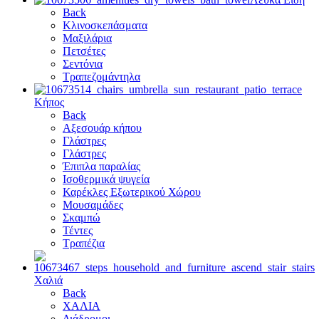
Back
Κλινοσκεπάσματα
Μαξιλάρια
Πετσέτες
Σεντόνια
Τραπεζομάντηλα
Κήπος
Back
Αξεσουάρ κήπου
Γλάστρες
Γλάστρες
Έπιπλα παραλίας
Ισοθερμικά ψυγεία
Καρέκλες Εξωτερικού Χώρου
Μουσαμάδες
Σκαμπώ
Τέντες
Τραπέζια
Χαλιά
Back
ΧΑΛΙΑ
Διάδρομοι