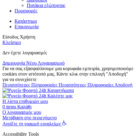
Πατάκια εξώπορτας
Προσφορές
Κατάστημα
Επικοινωνία
Είσοδος Χρήστη
Κλείσιμο
Δεν έχετε λογαριασμό;
Δημιουργία Νέου Λογαριασμού
Για να σας εξασφαλίσουμε μια κορυφαία εμπειρία, χρησιμοποιούμε
cookies στον ιστότοπό μας. Κάντε κλικ στην επιλογή "Αποδοχή"
για να συνεχίσετε
Περισσότερες Πληροφορίες
Περισσότερες Πληροφορίες
Αποδοχή
Καταστήματα
Καλέστε μας
Η λίστα επιθυμιών μου
0
items
Καλάθι
Ο λογαριασμός μου
Μετάβαση στο περιεχόμενο
Ανοίξτε τη γραμμή εργαλείων
Accessibility Tools