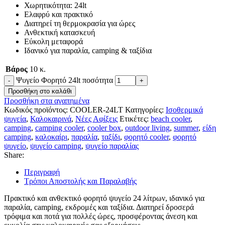
Χωρητικότητα: 24lt
Ελαφρύ και πρακτικό
Διατηρεί τη θερμοκρασία για ώρες
Ανθεκτική κατασκευή
Εύκολη μεταφορά
Ιδανικό για παραλία, camping & ταξίδια
Βάρος
10 κ.
Ψυγείο Φορητό 24lt ποσότητα
Προσθήκη στο καλάθι
Προσθήκη στα αγαπημένα
Κωδικός προϊόντος:
COOLER-24LT
Κατηγορίες:
Ισοθερμικά
ψυγεία
,
Καλοκαιρινά
,
Νέες Αφίξεις
Ετικέτες:
beach cooler
,
camping
,
camping cooler
,
cooler box
,
outdoor living
,
summer
,
είδη
camping
,
καλοκαίρι
,
παραλία
,
ταξίδι
,
φορητό cooler
,
φορητό
ψυγείο
,
ψυγείο camping
,
ψυγείο παραλίας
Share:
Περιγραφή
Τρόποι Αποστολής και Παραλαβής
Πρακτικό και ανθεκτικό φορητό ψυγείο 24 λίτρων, ιδανικό για
παραλία, camping, εκδρομές και ταξίδια. Διατηρεί δροσερά
τρόφιμα και ποτά για πολλές ώρες, προσφέροντας άνεση και