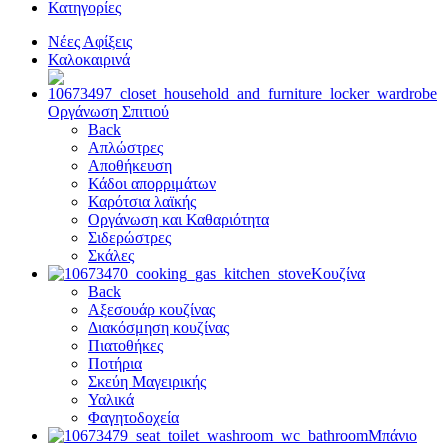
Κατηγορίες
Νέες Αφίξεις
Καλοκαιρινά
Οργάνωση Σπιτιού
Back
Απλώστρες
Αποθήκευση
Κάδοι απορριμάτων
Καρότσια λαϊκής
Οργάνωση και Καθαριότητα
Σιδερώστρες
Σκάλες
Κουζίνα
Back
Αξεσουάρ κουζίνας
Διακόσμηση κουζίνας
Πιατοθήκες
Ποτήρια
Σκεύη Μαγειρικής
Υαλικά
Φαγητοδοχεία
Μπάνιο