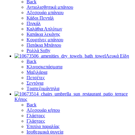
Back
Αντιολισθητικά μπάνιου
Αξεσουάρ μπάνιου
Κάδοι Πεντάλ
Πιγκάλ
Καλάθια Απλύτων
Καπάκια λεκάνης
Κουρτίνες μπάνιου
Πατάκια Μπάνιου
Ρολλά Softy
Λευκά Είδη
Back
Κλινοσκεπάσματα
Μαξιλάρια
Πετσέτες
Σεντόνια
Τραπεζομάντηλα
Κήπος
Back
Αξεσουάρ κήπου
Γλάστρες
Γλάστρες
Έπιπλα παραλίας
Ισοθερμικά ψυγεία