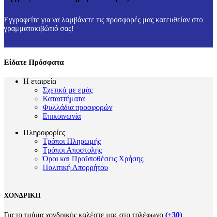
Εγγραφείτε για να λαμβάνετε τις προσφορές μας κατευθείαν στο
γραμματοκιβώτιό σας!
Είδατε Πρόσφατα
Η εταιρεία
Σχετικά με εμάς
Καταστήματα
Φυλλάδια προσφορών
Επικοινωνία
Πληροφορίες
Τρόποι Πληρωμής
Τρόποι Αποστολής
Όροι και Προϋποθέσεις Χρήσης
Πολιτική Απορρήτου
ΧΟΝΔΡΙΚΗ
Για το τμήμα χονδρικής καλέστε μας στο τηλέφωνο
(+30)